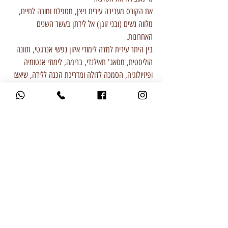
את הקורס מעבירה עירית ניצן, מטפלת ומורה לחיים,
מלווה נשים (ובני זוגן) אל לידתן בעשר השנים
האחרונות.
בין היתר עירית למדה לימודי איזון נפשי אנרגטי, תזונה
הוליסטית, מסאג' תאילנדי, ברימה, לימודי אנטומיה
ופיזיולוגיה, הסמכה לדולה ומדריכת הכנה ללידה, שיאצו
ועוד...
משך כל שיעור כשעה - 50 דקות תרגול ועשר דקות
מענה לשאלות וטיפים לקראת הלידה
כרבע שעה לפני כל מפגש יוגש כיבוד קל ושתיה
חמה/קרה.
צרי קשר