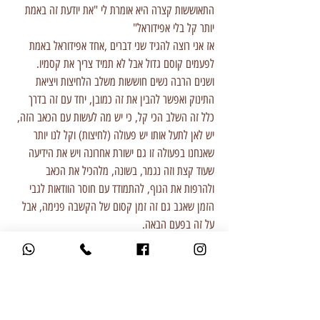
התאוששות קצרה היא אומרת לי "את יודעת זה באמת
יותר קל בלי אפידוראל"
אז אני רוצה להגיד שני דברים ,אחד אפידוראל באמת
לפעמים קוסם גדול אבל לא תמיד צריך את קסמיו.
ושנים הרבה נשים חוששות משלב הלחיצות ויציאת
התינוק ואפשר להבין את זה כמובן, יחד עם זה בדרך
כלל זה השלב הכי קל, כי יש מה לעשות עם הכאב הזה,
יש לאן לתעל אותו יש פעולה (לחיצות) וקל לנו יותר
שאנחנו בפעולה זו גם ישורת אחרונה ויש את הידיעה
שעוד קצת וזה נגמר, בשונה, מלהכיל את הכאב
ולהרפות את הגוף, להתמודד עם חוסר הוודאות לגבי
הזמן שאגב גם זה זמן קסום של הקשבה פנימה, אבל
על זה בפעם הבאה.
ושוב כמו בכל פעם אני מגלה שלידה זו חוויה, אדירה
ומסע קסום.
תודה על הזכות יוסי וקטי אהובים, אני אוהבת אותכם מזל
טוב ותמשיכו את כל הטוב הזה שאתם כבר עושים.
התמונה של ‏עירית ניצן-דולה